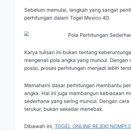
h
a
e
e
k
i
h
a
c
s
l
y
n
a
Sebelum memulai, langkah yang sangat pen
t
e
s
e
p
e
r
perhitungan dalam Togel Mexico 4D.
s
b
e
g
e
e
A
o
n
r
p
o
g
a
p
k
e
m
r
Karya tulisan ini bukan tentang keberuntung
mengenali pola angka yang muncul. Dengan
posisi, proses perhitungan menjadi lebih ters
Memahami dasar perhitungan membantu pemu
angka. Hal ini juga membangun kebiasaan me
sederhana yang sering muncul. Dengan cara i
terukur, bukan sekadar menebak.
Dibawah ini,
TOGEL ONLINE REJEKI NOMPL