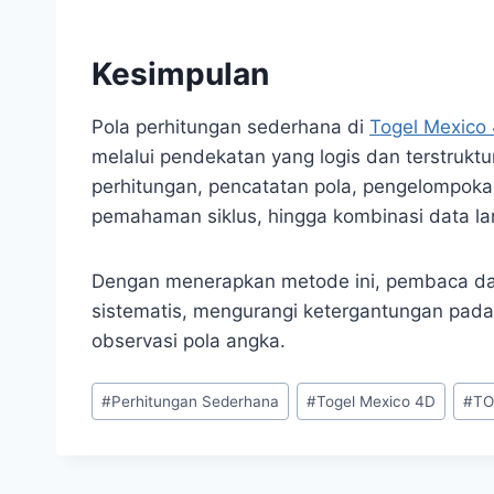
Kesimpulan
Pola perhitungan sederhana di
Togel Mexico
melalui pendekatan yang logis dan terstruktu
perhitungan, pencatatan pola, pengelompok
pemahaman siklus, hingga kombinasi data l
Dengan menerapkan metode ini, pembaca da
sistematis, mengurangi ketergantungan pa
observasi pola angka.
Post
#
Perhitungan Sederhana
#
Togel Mexico 4D
#
TO
Tags: