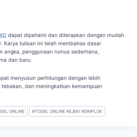
 4D
dapat dipahami dan diterapkan dengan mudah
r. Karya tulisan ini telah membahas dasar
an angka, penggunaan rumus sederhana,
ama dan baru.
pat menyusun perhitungan dengan lebih
da tebakan, dan meningkatkan kemampuan
GEL ONLINE
#
TOGEL ONLINE REJEKI NOMPLOK