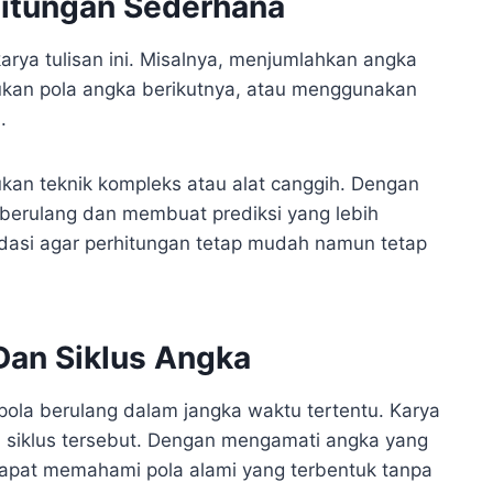
itungan Sederhana
rya tulisan ini. Misalnya, menjumlahkan angka
ukan pola angka berikutnya, atau menggunakan
.
an teknik kompleks atau alat canggih. Dengan
 berulang dan membuat prediksi yang lebih
ndasi agar perhitungan tetap mudah namun tetap
an Siklus Angka
ola berulang dalam jangka waktu tertentu. Karya
i siklus tersebut. Dengan mengamati angka yang
 dapat memahami pola alami yang terbentuk tanpa