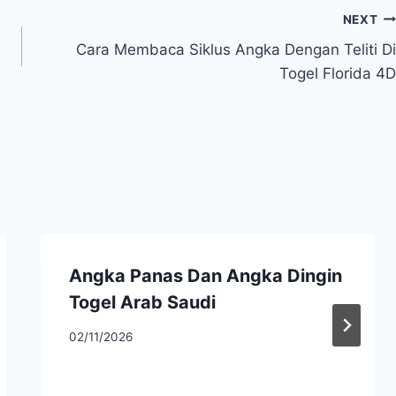
NEXT
Cara Membaca Siklus Angka Dengan Teliti Di
Togel Florida 4D
Angka Panas Dan Angka Dingin
Togel Arab Saudi
02/11/2026