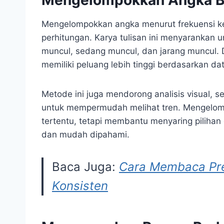
Mengelompokkan Angka Be
Mengelompokkan angka menurut frekuensi
perhitungan. Karya tulisan ini menyarankan 
muncul, sedang muncul, dan jarang muncul. D
memiliki peluang lebih tinggi berdasarkan data
Metode ini juga mendorong analisis visual, 
untuk mempermudah melihat tren. Mengelomp
tertentu, tetapi membantu menyaring pilihan
dan mudah dipahami.
Baca Juga:
Cara Membaca Pre
Konsisten