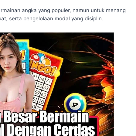
permainan angka yang populer, namun untuk menang
pat, serta pengelolaan modal yang disiplin.