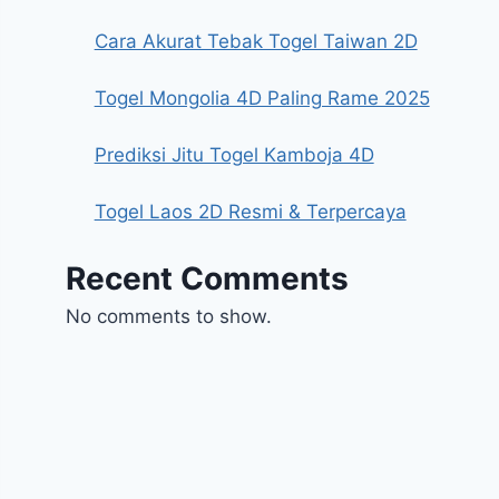
Cara Akurat Tebak Togel Taiwan 2D
Togel Mongolia 4D Paling Rame 2025
Prediksi Jitu Togel Kamboja 4D
Togel Laos 2D Resmi & Terpercaya
Recent Comments
No comments to show.