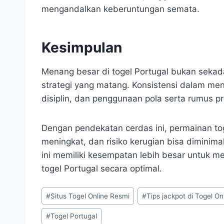
mengandalkan keberuntungan semata.
Kesimpulan
Menang besar di togel Portugal bukan sekad
strategi yang matang. Konsistensi dalam me
disiplin, dan penggunaan pola serta rumus pr
Dengan pendekatan cerdas ini, permainan to
meningkat, dan risiko kerugian bisa diminim
ini memiliki kesempatan lebih besar untuk 
togel Portugal secara optimal.
Post
#
Situs Togel Online Resmi
#
Tips jackpot di Togel On
Tags:
#
Togel Portugal