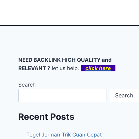
NEED BACKLINK HIGH QUALITY and
RELEVANT ?
let us help.
click here
Search
Search
Recent Posts
Togel Jerman Trik Cuan Cepat