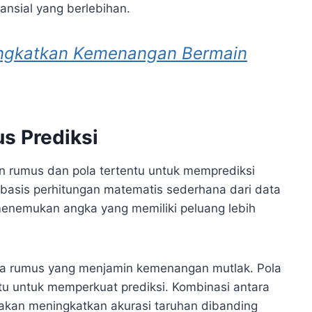
ansial yang berlebihan.
ningkatkan Kemenangan Bermain
s Prediksi
rumus dan pola tertentu untuk memprediksi
rbasis perhitungan matematis sederhana dari data
enemukan angka yang memiliki peluang lebih
ada rumus yang menjamin kemenangan mutlak. Pola
tu untuk memperkuat prediksi. Kombinasi antara
 akan meningkatkan akurasi taruhan dibanding