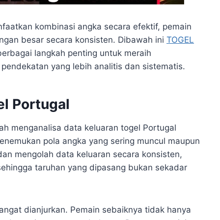
atkan kombinasi angka secara efektif, pemain
gan besar secara konsisten. Dibawah ini
TOGEL
rbagai langkah penting untuk meraih
endekatan yang lebih analitis dan sistematis.
el Portugal
ah menganalisa data keluaran togel Portugal
 menemukan pola angka yang sering muncul maupun
dan mengolah data keluaran secara konsisten,
 sehingga taruhan yang dipasang bukan sekadar
 sangat dianjurkan. Pemain sebaiknya tidak hanya