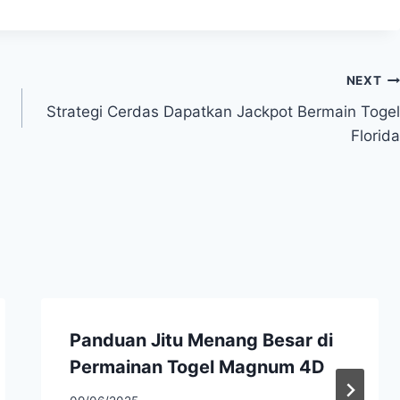
NEXT
Strategi Cerdas Dapatkan Jackpot Bermain Togel
Florida
Panduan Jitu Menang Besar di
Permainan Togel Magnum 4D