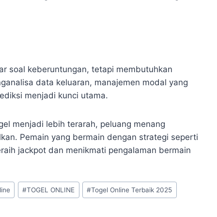
ar soal keberuntungan, tetapi membutuhkan
nganalisa data keluaran, manajemen modal yang
ediksi menjadi kunci utama.
gel menjadi lebih terarah, peluang menang
alkan. Pemain yang bermain dengan strategi seperti
meraih jackpot dan menikmati pengalaman bermain
line
#
TOGEL ONLINE
#
Togel Online Terbaik 2025