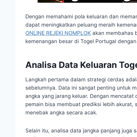
Dengan memahami pola keluaran dan memanfa
dapat meningkatkan peluang meraih kemenan
ONLINE REJEKI NOMPLOK
akan membahas be
kemenangan besar di Togel Portugal dengan p
Analisa Data Keluaran Tog
Langkah pertama dalam strategi cerdas adal
sebelumnya. Data ini sangat penting untuk
angka yang jarang keluar. Dengan mencatat 
pemain bisa membuat prediksi lebih akurat,
menebak angka secara acak.
Selain itu, analisa data jangka panjang juga