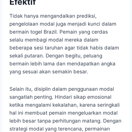
Efektif
Tidak hanya mengandalkan prediksi,
pengelolaan modal juga menjadi kunci dalam
bermain togel Brazil. Pemain yang cerdas
selalu membagi modal mereka dalam
beberapa sesi taruhan agar tidak habis dalam
sekali putaran. Dengan begitu, peluang
bermain lebih lama dan mendapatkan angka
yang sesuai akan semakin besar.
Selain itu, disiplin dalam penggunaan modal
sangatlah penting. Hindari sikap emosional
ketika mengalami kekalahan, karena seringkali
hal ini membuat pemain mengeluarkan modal
lebih besar tanpa perhitungan matang. Dengan
strategi modal yang terencana, permainan