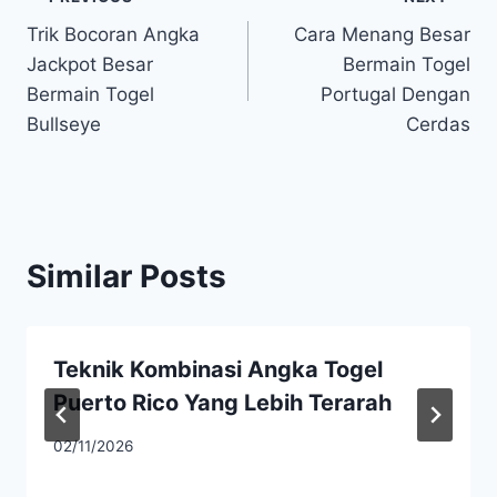
Post
Trik Bocoran Angka
Cara Menang Besar
navigation
Jackpot Besar
Bermain Togel
Bermain Togel
Portugal Dengan
Bullseye
Cerdas
Similar Posts
Teknik Kombinasi Angka Togel
Puerto Rico Yang Lebih Terarah
02/11/2026