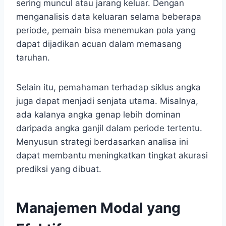
sering muncul atau jarang keluar. Dengan
menganalisis data keluaran selama beberapa
periode, pemain bisa menemukan pola yang
dapat dijadikan acuan dalam memasang
taruhan.
Selain itu, pemahaman terhadap siklus angka
juga dapat menjadi senjata utama. Misalnya,
ada kalanya angka genap lebih dominan
daripada angka ganjil dalam periode tertentu.
Menyusun strategi berdasarkan analisa ini
dapat membantu meningkatkan tingkat akurasi
prediksi yang dibuat.
Manajemen Modal yang