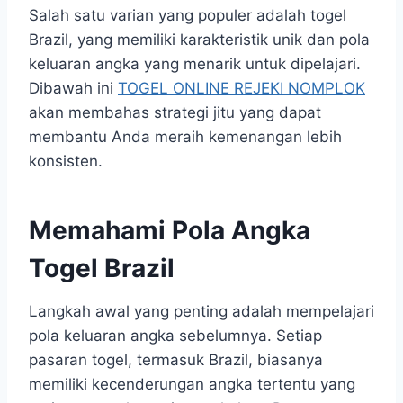
Salah satu varian yang populer adalah togel
Brazil, yang memiliki karakteristik unik dan pola
keluaran angka yang menarik untuk dipelajari.
Dibawah ini
TOGEL ONLINE REJEKI NOMPLOK
akan membahas strategi jitu yang dapat
membantu Anda meraih kemenangan lebih
konsisten.
Memahami Pola Angka
Togel Brazil
Langkah awal yang penting adalah mempelajari
pola keluaran angka sebelumnya. Setiap
pasaran togel, termasuk Brazil, biasanya
memiliki kecenderungan angka tertentu yang