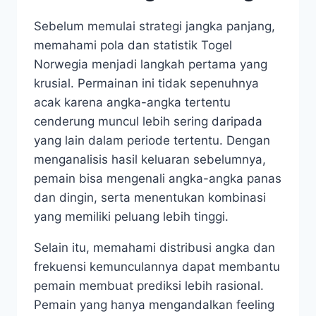
Sebelum memulai strategi jangka panjang,
memahami pola dan statistik Togel
Norwegia menjadi langkah pertama yang
krusial. Permainan ini tidak sepenuhnya
acak karena angka-angka tertentu
cenderung muncul lebih sering daripada
yang lain dalam periode tertentu. Dengan
menganalisis hasil keluaran sebelumnya,
pemain bisa mengenali angka-angka panas
dan dingin, serta menentukan kombinasi
yang memiliki peluang lebih tinggi.
Selain itu, memahami distribusi angka dan
frekuensi kemunculannya dapat membantu
pemain membuat prediksi lebih rasional.
Pemain yang hanya mengandalkan feeling