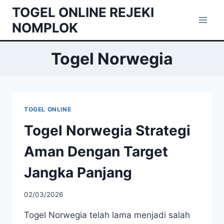
Skip
TOGEL ONLINE REJEKI
to
NOMPLOK
content
Togel Norwegia
TOGEL ONLINE
Togel Norwegia Strategi
Aman Dengan Target
Jangka Panjang
02/03/2026
Togel Norwegia telah lama menjadi salah