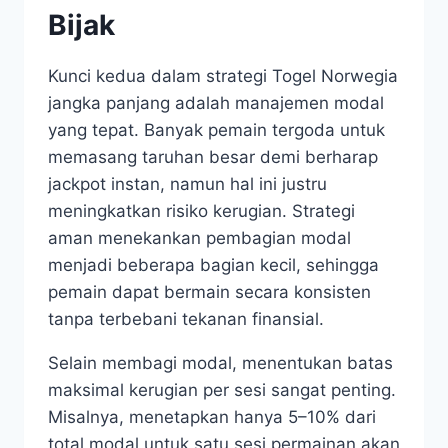
Bijak
Kunci kedua dalam strategi Togel Norwegia
jangka panjang adalah manajemen modal
yang tepat. Banyak pemain tergoda untuk
memasang taruhan besar demi berharap
jackpot instan, namun hal ini justru
meningkatkan risiko kerugian. Strategi
aman menekankan pembagian modal
menjadi beberapa bagian kecil, sehingga
pemain dapat bermain secara konsisten
tanpa terbebani tekanan finansial.
Selain membagi modal, menentukan batas
maksimal kerugian per sesi sangat penting.
Misalnya, menetapkan hanya 5–10% dari
total modal untuk satu sesi permainan akan