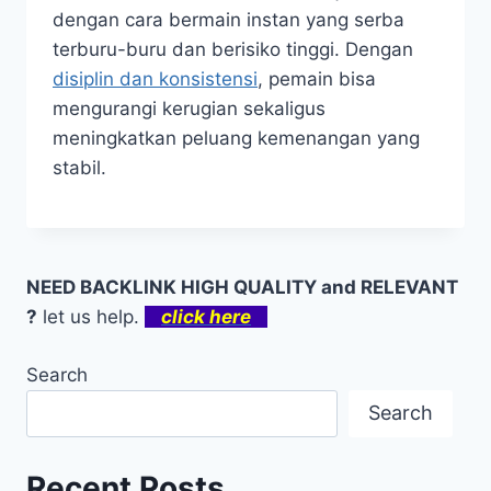
dengan cara bermain instan yang serba
terburu-buru dan berisiko tinggi. Dengan
disiplin dan konsistensi
, pemain bisa
mengurangi kerugian sekaligus
meningkatkan peluang kemenangan yang
stabil.
NEED BACKLINK HIGH QUALITY and RELEVANT
?
let us help.
click here
Search
Search
Recent Posts