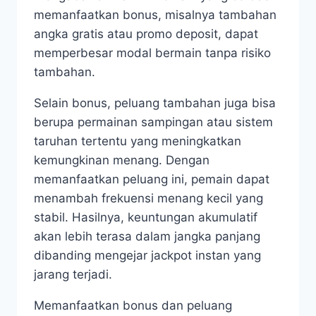
memanfaatkan bonus, misalnya tambahan
angka gratis atau promo deposit, dapat
memperbesar modal bermain tanpa risiko
tambahan.
Selain bonus, peluang tambahan juga bisa
berupa permainan sampingan atau sistem
taruhan tertentu yang meningkatkan
kemungkinan menang. Dengan
memanfaatkan peluang ini, pemain dapat
menambah frekuensi menang kecil yang
stabil. Hasilnya, keuntungan akumulatif
akan lebih terasa dalam jangka panjang
dibanding mengejar jackpot instan yang
jarang terjadi.
Memanfaatkan bonus dan peluang