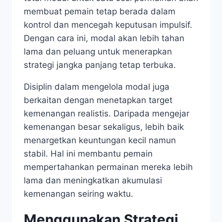
membuat pemain tetap berada dalam
kontrol dan mencegah keputusan impulsif.
Dengan cara ini, modal akan lebih tahan
lama dan peluang untuk menerapkan
strategi jangka panjang tetap terbuka.
Disiplin dalam mengelola modal juga
berkaitan dengan menetapkan target
kemenangan realistis. Daripada mengejar
kemenangan besar sekaligus, lebih baik
menargetkan keuntungan kecil namun
stabil. Hal ini membantu pemain
mempertahankan permainan mereka lebih
lama dan meningkatkan akumulasi
kemenangan seiring waktu.
Menggunakan Strategi