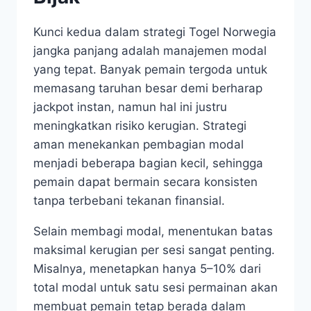
Kunci kedua dalam strategi Togel Norwegia
jangka panjang adalah manajemen modal
yang tepat. Banyak pemain tergoda untuk
memasang taruhan besar demi berharap
jackpot instan, namun hal ini justru
meningkatkan risiko kerugian. Strategi
aman menekankan pembagian modal
menjadi beberapa bagian kecil, sehingga
pemain dapat bermain secara konsisten
tanpa terbebani tekanan finansial.
Selain membagi modal, menentukan batas
maksimal kerugian per sesi sangat penting.
Misalnya, menetapkan hanya 5–10% dari
total modal untuk satu sesi permainan akan
membuat pemain tetap berada dalam