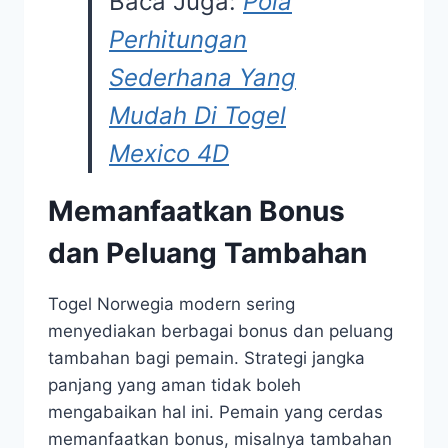
Baca Juga:
Pola
Perhitungan
Sederhana Yang
Mudah Di Togel
Mexico 4D
Memanfaatkan Bonus
dan Peluang Tambahan
Togel Norwegia modern sering
menyediakan berbagai bonus dan peluang
tambahan bagi pemain. Strategi jangka
panjang yang aman tidak boleh
mengabaikan hal ini. Pemain yang cerdas
memanfaatkan bonus, misalnya tambahan