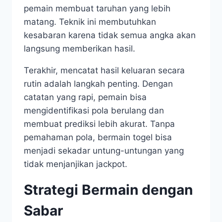
pemain membuat taruhan yang lebih
matang. Teknik ini membutuhkan
kesabaran karena tidak semua angka akan
langsung memberikan hasil.
Terakhir, mencatat hasil keluaran secara
rutin adalah langkah penting. Dengan
catatan yang rapi, pemain bisa
mengidentifikasi pola berulang dan
membuat prediksi lebih akurat. Tanpa
pemahaman pola, bermain togel bisa
menjadi sekadar untung-untungan yang
tidak menjanjikan jackpot.
Strategi Bermain dengan
Sabar