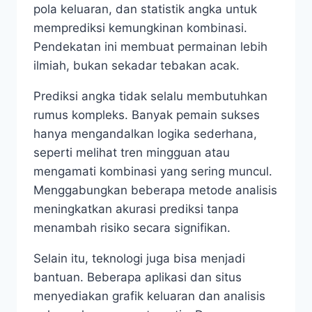
pola keluaran, dan statistik angka untuk
memprediksi kemungkinan kombinasi.
Pendekatan ini membuat permainan lebih
ilmiah, bukan sekadar tebakan acak.
Prediksi angka tidak selalu membutuhkan
rumus kompleks. Banyak pemain sukses
hanya mengandalkan logika sederhana,
seperti melihat tren mingguan atau
mengamati kombinasi yang sering muncul.
Menggabungkan beberapa metode analisis
meningkatkan akurasi prediksi tanpa
menambah risiko secara signifikan.
Selain itu, teknologi juga bisa menjadi
bantuan. Beberapa aplikasi dan situs
menyediakan grafik keluaran dan analisis