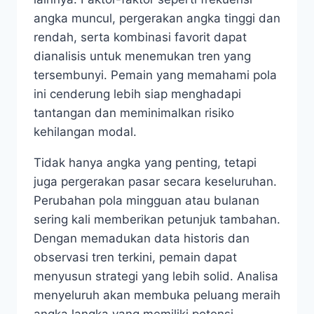
angka muncul, pergerakan angka tinggi dan
rendah, serta kombinasi favorit dapat
dianalisis untuk menemukan tren yang
tersembunyi. Pemain yang memahami pola
ini cenderung lebih siap menghadapi
tantangan dan meminimalkan risiko
kehilangan modal.
Tidak hanya angka yang penting, tetapi
juga pergerakan pasar secara keseluruhan.
Perubahan pola mingguan atau bulanan
sering kali memberikan petunjuk tambahan.
Dengan memadukan data historis dan
observasi tren terkini, pemain dapat
menyusun strategi yang lebih solid. Analisa
menyeluruh akan membuka peluang meraih