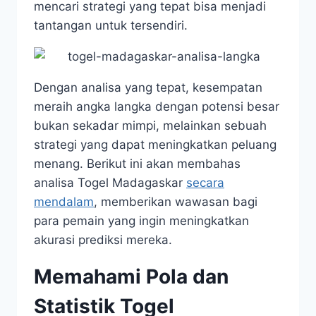
mencari strategi yang tepat bisa menjadi
tantangan untuk tersendiri.
Dengan analisa yang tepat, kesempatan
meraih angka langka dengan potensi besar
bukan sekadar mimpi, melainkan sebuah
strategi yang dapat meningkatkan peluang
menang. Berikut ini akan membahas
analisa Togel Madagaskar
secara
mendalam
, memberikan wawasan bagi
para pemain yang ingin meningkatkan
akurasi prediksi mereka.
Memahami Pola dan
Statistik Togel