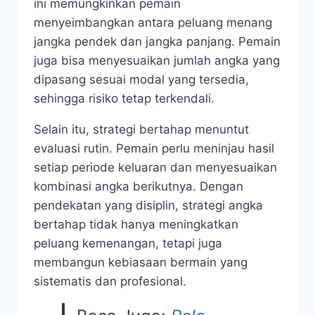
ini memungkinkan pemain
menyeimbangkan antara peluang menang
jangka pendek dan jangka panjang. Pemain
juga bisa menyesuaikan jumlah angka yang
dipasang sesuai modal yang tersedia,
sehingga risiko tetap terkendali.
Selain itu, strategi bertahap menuntut
evaluasi rutin. Pemain perlu meninjau hasil
setiap periode keluaran dan menyesuaikan
kombinasi angka berikutnya. Dengan
pendekatan yang disiplin, strategi angka
bertahap tidak hanya meningkatkan
peluang kemenangan, tetapi juga
membangun kebiasaan bermain yang
sistematis dan profesional.