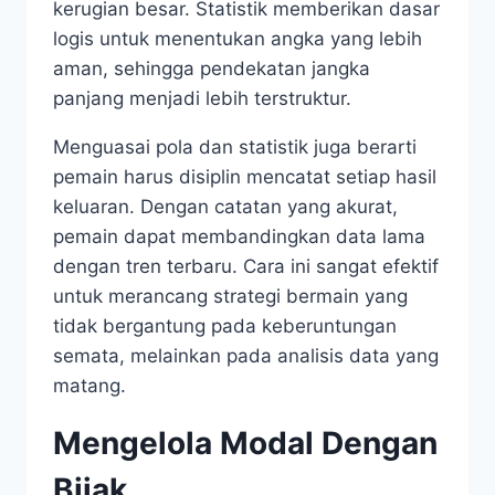
kerugian besar. Statistik memberikan dasar
logis untuk menentukan angka yang lebih
aman, sehingga pendekatan jangka
panjang menjadi lebih terstruktur.
Menguasai pola dan statistik juga berarti
pemain harus disiplin mencatat setiap hasil
keluaran. Dengan catatan yang akurat,
pemain dapat membandingkan data lama
dengan tren terbaru. Cara ini sangat efektif
untuk merancang strategi bermain yang
tidak bergantung pada keberuntungan
semata, melainkan pada analisis data yang
matang.
Mengelola Modal Dengan
Bijak