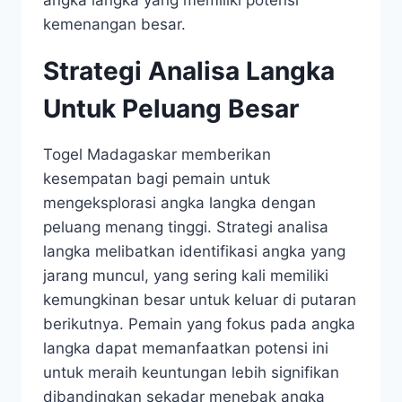
angka langka yang memiliki potensi
kemenangan besar.
Strategi Analisa Langka
Untuk Peluang Besar
Togel Madagaskar memberikan
kesempatan bagi pemain untuk
mengeksplorasi angka langka dengan
peluang menang tinggi. Strategi analisa
langka melibatkan identifikasi angka yang
jarang muncul, yang sering kali memiliki
kemungkinan besar untuk keluar di putaran
berikutnya. Pemain yang fokus pada angka
langka dapat memanfaatkan potensi ini
untuk meraih keuntungan lebih signifikan
dibandingkan sekadar menebak angka