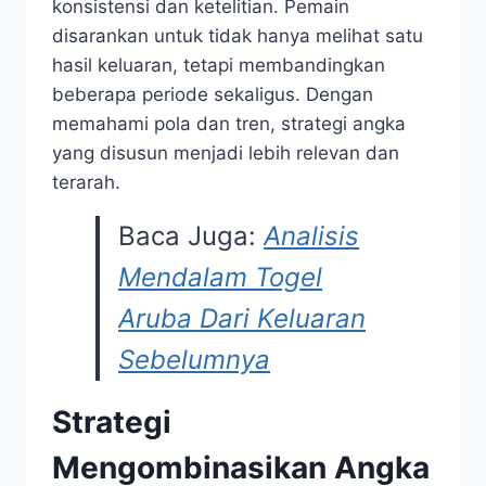
konsistensi dan ketelitian. Pemain
disarankan untuk tidak hanya melihat satu
hasil keluaran, tetapi membandingkan
beberapa periode sekaligus. Dengan
memahami pola dan tren, strategi angka
yang disusun menjadi lebih relevan dan
terarah.
Baca Juga:
Analisis
Mendalam Togel
Aruba Dari Keluaran
Sebelumnya
Strategi
Mengombinasikan Angka