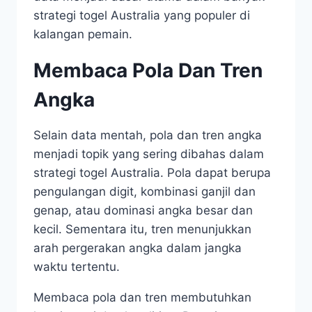
strategi togel Australia yang populer di
kalangan pemain.
Membaca Pola Dan Tren
Angka
Selain data mentah, pola dan tren angka
menjadi topik yang sering dibahas dalam
strategi togel Australia. Pola dapat berupa
pengulangan digit, kombinasi ganjil dan
genap, atau dominasi angka besar dan
kecil. Sementara itu, tren menunjukkan
arah pergerakan angka dalam jangka
waktu tertentu.
Membaca pola dan tren membutuhkan