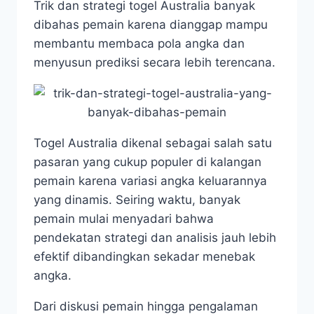
Trik dan strategi togel Australia banyak
dibahas pemain karena dianggap mampu
membantu membaca pola angka dan
menyusun prediksi secara lebih terencana.
Togel Australia dikenal sebagai salah satu
pasaran yang cukup populer di kalangan
pemain karena variasi angka keluarannya
yang dinamis. Seiring waktu, banyak
pemain mulai menyadari bahwa
pendekatan strategi dan analisis jauh lebih
efektif dibandingkan sekadar menebak
angka.
Dari diskusi pemain hingga pengalaman