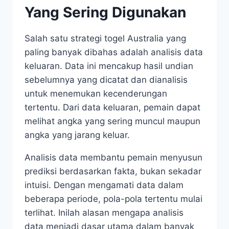
Yang Sering Digunakan
Salah satu strategi togel Australia yang
paling banyak dibahas adalah analisis data
keluaran. Data ini mencakup hasil undian
sebelumnya yang dicatat dan dianalisis
untuk menemukan kecenderungan
tertentu. Dari data keluaran, pemain dapat
melihat angka yang sering muncul maupun
angka yang jarang keluar.
Analisis data membantu pemain menyusun
prediksi berdasarkan fakta, bukan sekadar
intuisi. Dengan mengamati data dalam
beberapa periode, pola-pola tertentu mulai
terlihat. Inilah alasan mengapa analisis
data menjadi dasar utama dalam banyak