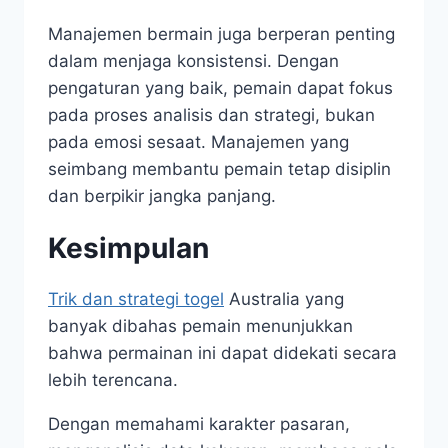
Manajemen bermain juga berperan penting
dalam menjaga konsistensi. Dengan
pengaturan yang baik, pemain dapat fokus
pada proses analisis dan strategi, bukan
pada emosi sesaat. Manajemen yang
seimbang membantu pemain tetap disiplin
dan berpikir jangka panjang.
Kesimpulan
Trik dan strategi togel
Australia yang
banyak dibahas pemain menunjukkan
bahwa permainan ini dapat didekati secara
lebih terencana.
Dengan memahami karakter pasaran,