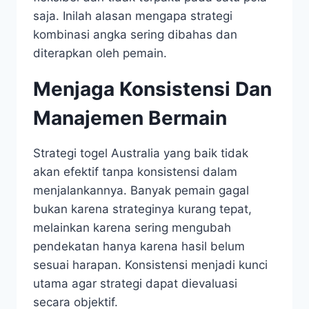
saja. Inilah alasan mengapa strategi
kombinasi angka sering dibahas dan
diterapkan oleh pemain.
Menjaga Konsistensi Dan
Manajemen Bermain
Strategi togel Australia yang baik tidak
akan efektif tanpa konsistensi dalam
menjalankannya. Banyak pemain gagal
bukan karena strateginya kurang tepat,
melainkan karena sering mengubah
pendekatan hanya karena hasil belum
sesuai harapan. Konsistensi menjadi kunci
utama agar strategi dapat dievaluasi
secara objektif.