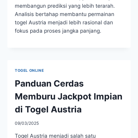
membangun prediksi yang lebih terarah.
Analisis bertahap membantu permainan
togel Austria menjadi lebih rasional dan
fokus pada proses jangka panjang.
TOGEL ONLINE
Panduan Cerdas
Memburu Jackpot Impian
di Togel Austria
09/03/2025
Togel Austria menjadi salah satu