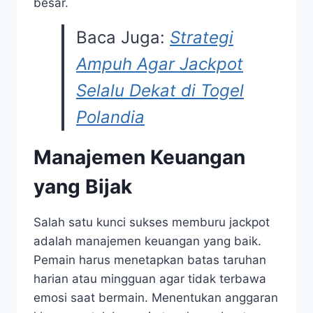
besar.
Baca Juga:
Strategi
Ampuh Agar Jackpot
Selalu Dekat di Togel
Polandia
Manajemen Keuangan
yang Bijak
Salah satu kunci sukses memburu jackpot
adalah manajemen keuangan yang baik.
Pemain harus menetapkan batas taruhan
harian atau mingguan agar tidak terbawa
emosi saat bermain. Menentukan anggaran