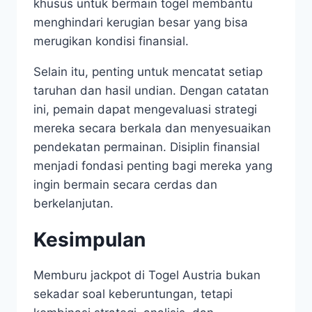
khusus untuk bermain togel membantu
menghindari kerugian besar yang bisa
merugikan kondisi finansial.
Selain itu, penting untuk mencatat setiap
taruhan dan hasil undian. Dengan catatan
ini, pemain dapat mengevaluasi strategi
mereka secara berkala dan menyesuaikan
pendekatan permainan. Disiplin finansial
menjadi fondasi penting bagi mereka yang
ingin bermain secara cerdas dan
berkelanjutan.
Kesimpulan
Memburu jackpot di Togel Austria bukan
sekadar soal keberuntungan, tetapi