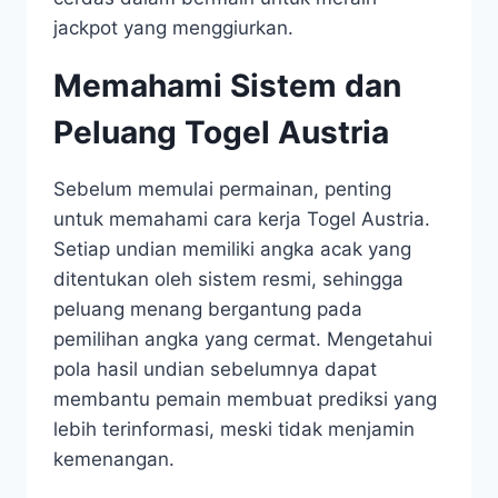
jackpot yang menggiurkan.
Memahami Sistem dan
Peluang Togel Austria
Sebelum memulai permainan, penting
untuk memahami cara kerja Togel Austria.
Setiap undian memiliki angka acak yang
ditentukan oleh sistem resmi, sehingga
peluang menang bergantung pada
pemilihan angka yang cermat. Mengetahui
pola hasil undian sebelumnya dapat
membantu pemain membuat prediksi yang
lebih terinformasi, meski tidak menjamin
kemenangan.