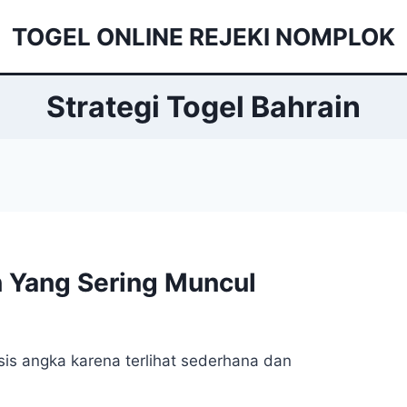
TOGEL ONLINE REJEKI NOMPLOK
Strategi Togel Bahrain
n Yang Sering Muncul
is angka karena terlihat sederhana dan