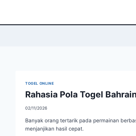
Skip
to
content
TOGEL ONLINE
Rahasia Pola Togel Bahrai
02/11/2026
Banyak orang tertarik pada permainan berbas
menjanjikan hasil cepat.