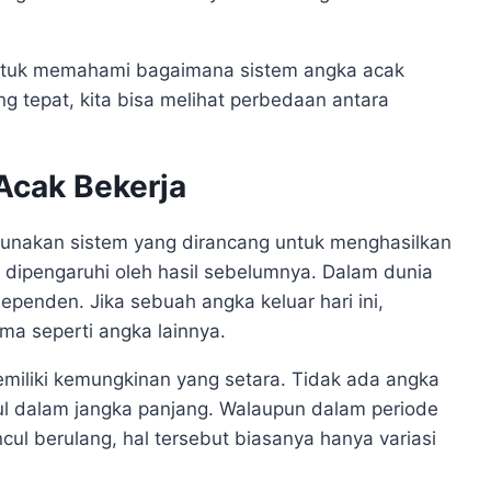
ntuk memahami bagaimana sistem angka acak
tepat, kita bisa melihat perbedaan antara
Acak Bekerja
nakan sistem yang dirancang untuk menghasilkan
ak dipengaruhi oleh hasil sebelumnya. Dalam dunia
dependen. Jika sebuah angka keluar hari ini,
ma seperti angka lainnya.
memiliki kemungkinan yang setara. Tidak ada angka
cul dalam jangka panjang. Walaupun dalam periode
ul berulang, hal tersebut biasanya hanya variasi