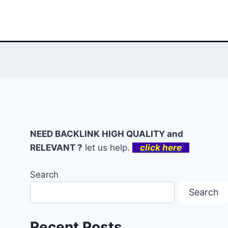
NEED BACKLINK HIGH QUALITY and
RELEVANT ?
let us help.
click here
Search
Search
Recent Posts