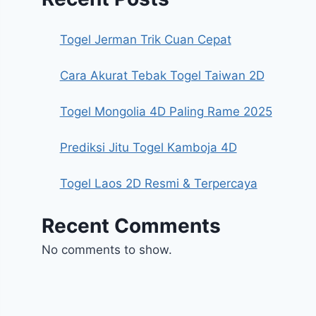
Togel Jerman Trik Cuan Cepat
Cara Akurat Tebak Togel Taiwan 2D
Togel Mongolia 4D Paling Rame 2025
Prediksi Jitu Togel Kamboja 4D
Togel Laos 2D Resmi & Terpercaya
Recent Comments
No comments to show.