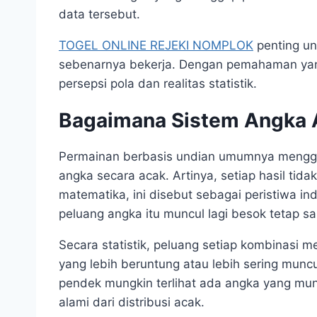
data tersebut.
TOGEL ONLINE REJEKI NOMPLOK
penting u
sebenarnya bekerja. Dengan pemahaman yang 
persepsi pola dan realitas statistik.
Bagaimana Sistem Angka 
Permainan berbasis undian umumnya menggu
angka secara acak. Artinya, setiap hasil tid
matematika, ini disebut sebagai peristiwa in
peluang angka itu muncul lagi besok tetap sa
Secara statistik, peluang setiap kombinasi 
yang lebih beruntung atau lebih sering mun
pendek mungkin terlihat ada angka yang munc
alami dari distribusi acak.