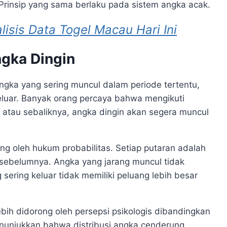
Prinsip yang sama berlaku pada sistem angka acak.
lisis Data Togel Macau Hari Ini
gka Dingin
ngka yang sering muncul dalam periode tertentu,
eluar. Banyak orang percaya bahwa mengikuti
atau sebaliknya, angka dingin akan segera muncul
ng oleh hukum probabilitas. Setiap putaran adalah
 sebelumnya. Angka yang jarang muncul tidak
sering keluar tidak memiliki peluang lebih besar
ih didorong oleh persepsi psikologis dibandingkan
enunjukkan bahwa distribusi angka cenderung