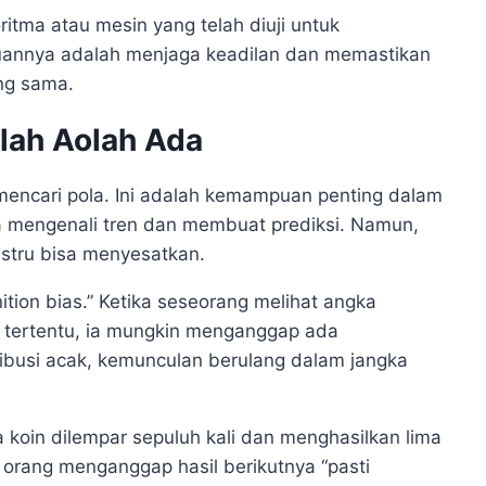
itma atau mesin yang telah diuji untuk
juannya adalah menjaga keadilan dan memastikan
ng sama.
lah Aolah Ada
mencari pola. Ini adalah kemampuan penting dalam
a mengenali tren dan membuat prediksi. Namun,
stru bisa menyesatkan.
ition bias.” Ketika seseorang melihat angka
e tertentu, ia mungkin menganggap ada
ibusi acak, kemunculan berulang dalam jangka
 koin dilempar sepuluh kali dan menghasilkan lima
k orang menganggap hasil berikutnya “pasti