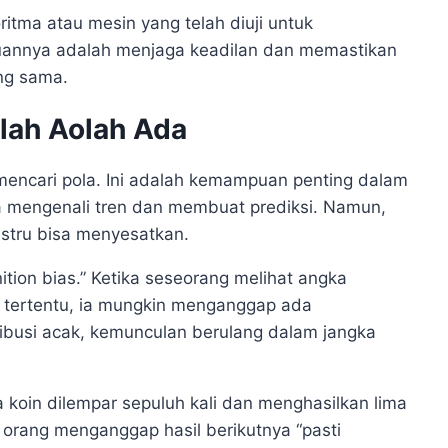
itma atau mesin yang telah diuji untuk
juannya adalah menjaga keadilan dan memastikan
ng sama.
lah Aolah Ada
mencari pola. Ini adalah kemampuan penting dalam
a mengenali tren dan membuat prediksi. Namun,
stru bisa menyesatkan.
ition bias.” Ketika seseorang melihat angka
e tertentu, ia mungkin menganggap ada
ibusi acak, kemunculan berulang dalam jangka
 koin dilempar sepuluh kali dan menghasilkan lima
k orang menganggap hasil berikutnya “pasti