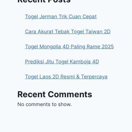
Togel Jerman Trik Cuan Cepat
Cara Akurat Tebak Togel Taiwan 2D
Togel Mongolia 4D Paling Rame 2025
Prediksi Jitu Togel Kamboja 4D
Togel Laos 2D Resmi & Terpercaya
Recent Comments
No comments to show.