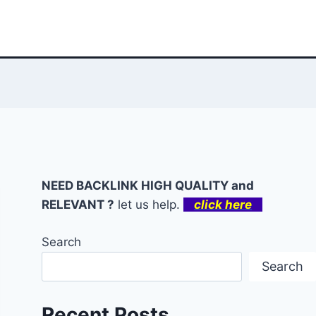
NEED BACKLINK HIGH QUALITY and
RELEVANT ?
let us help.
click here
Search
Search
Recent Posts