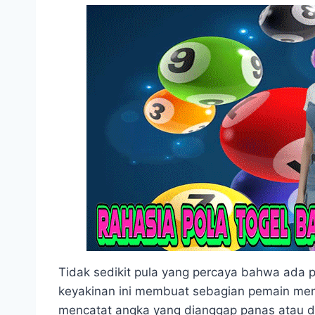
Tidak sedikit pula yang percaya bahwa ada po
keyakinan ini membuat sebagian pemain men
mencatat angka yang dianggap panas atau d