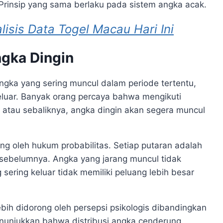
Prinsip yang sama berlaku pada sistem angka acak.
lisis Data Togel Macau Hari Ini
gka Dingin
ngka yang sering muncul dalam periode tertentu,
eluar. Banyak orang percaya bahwa mengikuti
atau sebaliknya, angka dingin akan segera muncul
ng oleh hukum probabilitas. Setiap putaran adalah
 sebelumnya. Angka yang jarang muncul tidak
sering keluar tidak memiliki peluang lebih besar
ih didorong oleh persepsi psikologis dibandingkan
enunjukkan bahwa distribusi angka cenderung