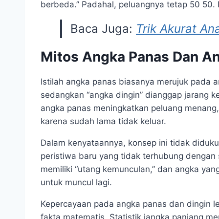
berbeda.” Padahal, peluangnya tetap 50 50. 
Baca Juga:
Trik Akurat Ana
Mitos Angka Panas Dan An
Istilah angka panas biasanya merujuk pada a
sedangkan “angka dingin” dianggap jarang k
angka panas meningkatkan peluang menang, 
karena sudah lama tidak keluar.
Dalam kenyataannya, konsep ini tidak diduku
peristiwa baru yang tidak terhubung dengan
memiliki “utang kemunculan,” dan angka yang 
untuk muncul lagi.
Kepercayaan pada angka panas dan dingin leb
fakta matematis. Statistik jangka panjang m