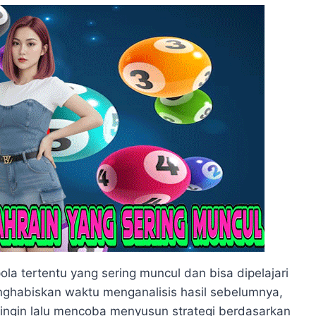
la tertentu yang sering muncul dan bisa dipelajari
ghabiskan waktu menganalisis hasil sebelumnya,
ingin lalu mencoba menyusun strategi berdasarkan