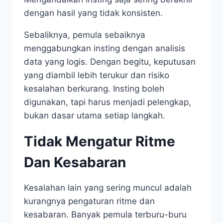
dengan hasil yang tidak konsisten.
Sebaliknya, pemula sebaiknya
menggabungkan insting dengan analisis
data yang logis. Dengan begitu, keputusan
yang diambil lebih terukur dan risiko
kesalahan berkurang. Insting boleh
digunakan, tapi harus menjadi pelengkap,
bukan dasar utama setiap langkah.
Tidak Mengatur Ritme
Dan Kesabaran
Kesalahan lain yang sering muncul adalah
kurangnya pengaturan ritme dan
kesabaran. Banyak pemula terburu-buru