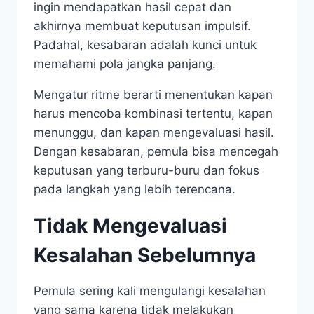
ingin mendapatkan hasil cepat dan
akhirnya membuat keputusan impulsif.
Padahal, kesabaran adalah kunci untuk
memahami pola jangka panjang.
Mengatur ritme berarti menentukan kapan
harus mencoba kombinasi tertentu, kapan
menunggu, dan kapan mengevaluasi hasil.
Dengan kesabaran, pemula bisa mencegah
keputusan yang terburu-buru dan fokus
pada langkah yang lebih terencana.
Tidak Mengevaluasi
Kesalahan Sebelumnya
Pemula sering kali mengulangi kesalahan
yang sama karena tidak melakukan