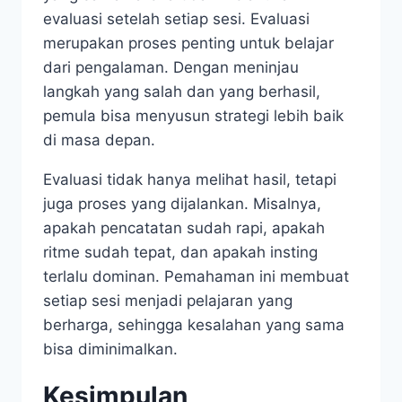
evaluasi setelah setiap sesi. Evaluasi
merupakan proses penting untuk belajar
dari pengalaman. Dengan meninjau
langkah yang salah dan yang berhasil,
pemula bisa menyusun strategi lebih baik
di masa depan.
Evaluasi tidak hanya melihat hasil, tetapi
juga proses yang dijalankan. Misalnya,
apakah pencatatan sudah rapi, apakah
ritme sudah tepat, dan apakah insting
terlalu dominan. Pemahaman ini membuat
setiap sesi menjadi pelajaran yang
berharga, sehingga kesalahan yang sama
bisa diminimalkan.
Kesimpulan