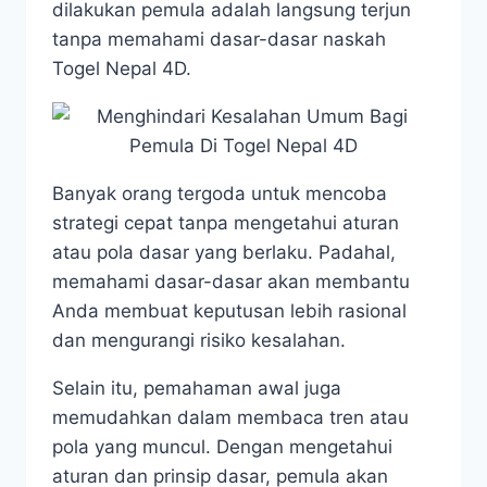
dilakukan pemula adalah langsung terjun
tanpa memahami dasar-dasar naskah
Togel Nepal 4D.
Banyak orang tergoda untuk mencoba
strategi cepat tanpa mengetahui aturan
atau pola dasar yang berlaku. Padahal,
memahami dasar-dasar akan membantu
Anda membuat keputusan lebih rasional
dan mengurangi risiko kesalahan.
Selain itu, pemahaman awal juga
memudahkan dalam membaca tren atau
pola yang muncul. Dengan mengetahui
aturan dan prinsip dasar, pemula akan